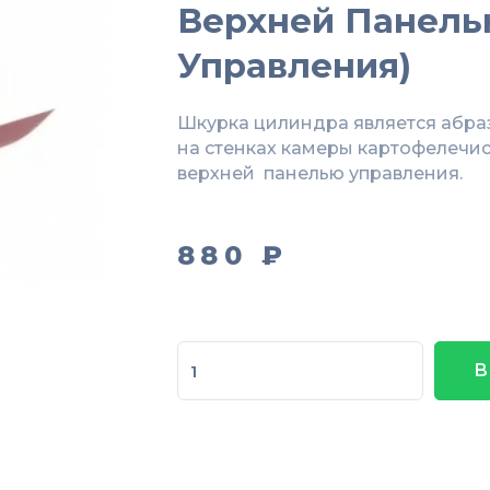
Верхней Панел
Управления)
Шкурка цилиндра является абр
на стенках камеры картофелечис
верхней панелью управления.
880
₽
Количество
В
товара
Шкурка
цилиндра
МКК-150.66.002
Abat