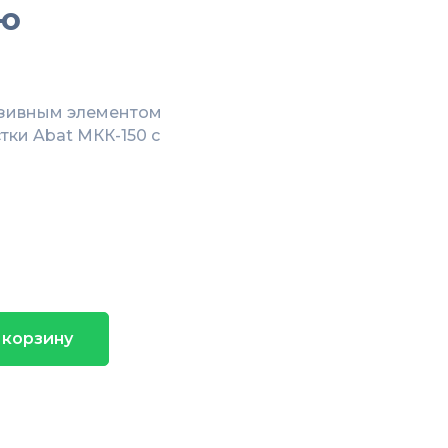
ью
азивным элементом
тки Abat МКК-150 с
 корзину