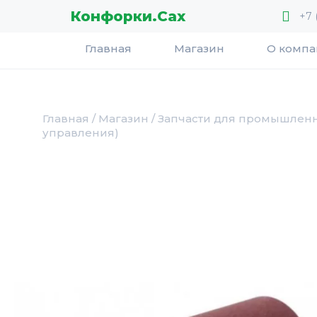
Перейти
Конфорки.Сах
+7 
к
содержимому
Главная
Магазин
О комп
Главная
/
Магазин
/
Запчасти для промышленн
управления)