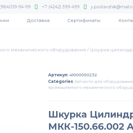
(984)139-94-99
+7 (4242) 399-499
y.postavshik@mail.r
ании
Доставка
Сертификаты
Конта
ого механического оборудования
/ Шкурка цилиндра
Артикул:
41000050232
Categories
Запчасти для оборудовани
промышленного механического оборуд
Шкурка Цилинд
МКК-150.66.002 A