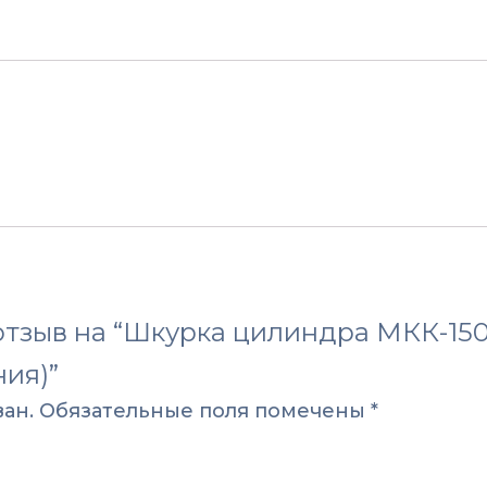
(с
верхней
панелью
управления)
 отзыв на “Шкурка цилиндра МКК-150
ния)”
ан.
Обязательные поля помечены
*