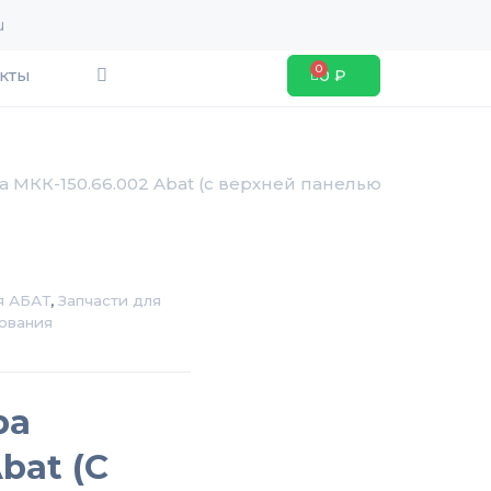
u
Search
кты
0
₽
Cart
 МКК-150.66.002 Abat (с верхней панелью
я АБАТ
,
Запчасти для
ования
ра
bat (с