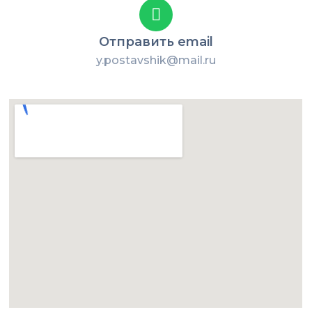
Отправить email
y.postavshik@mail.ru