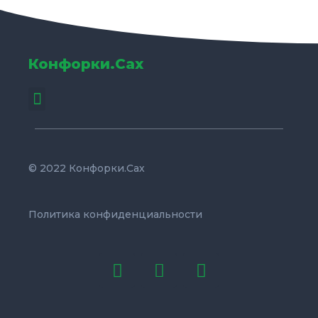
Конфорки.Сах
Menu
© 2022 Конфорки.Сах
Политика конфиденциальности
W
P
E
h
h
n
a
o
v
t
n
e