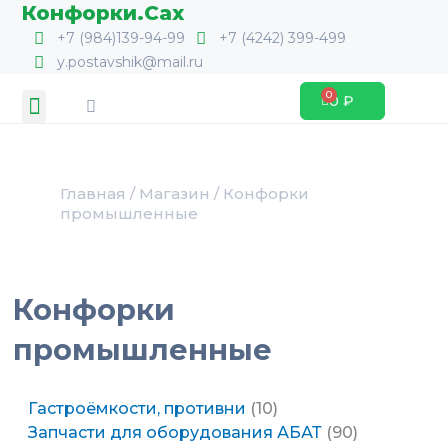
Перейти
Конфорки.Сах
к
+7 (984)139-94-99
+7 (4242) 399-499
содержимому
y.postavshik@mail.ru
Search
Menu
0
₽
Cart
Главная
/
Магазин
/ Конфорки
промышленные
Конфорки
промышленные
8
1
6
53
6
48
21
7
10
16
12
34
90
9
Гастроёмкости, противни
10
товаров
товар
товаров
товара
товаров
товаров
товар
товаров
товаров
товаров
товаров
товара
товаров
товаров
Запчасти для оборудования АБАТ
90