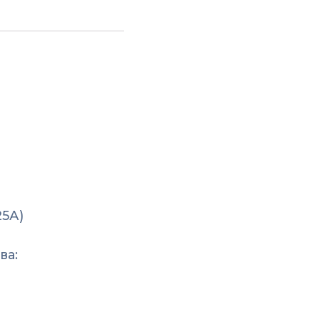
5А)
ва: