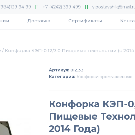
(984)139-94-99
+7 (4242) 399-499
y.postavshik@mail.r
ании
Доставка
Сертификаты
Конта
е
/ Конфорка КЭП-0,12/3,0 Пищевые технологии (с 2014
Артикул:
012.33
Категория:
Конфорки промышленные
Конфорка КЭП-0,
Пищевые Технол
2014 Года)