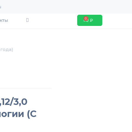
u
Search
кты
0
₽
Cart
 года)
12/3,0
огии (с