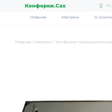
Перейти
Конфорки.Сах
+7 
к
содержимому
Главная
Магазин
О комп
Главная
/
Магазин
/
Конфорки промышленны