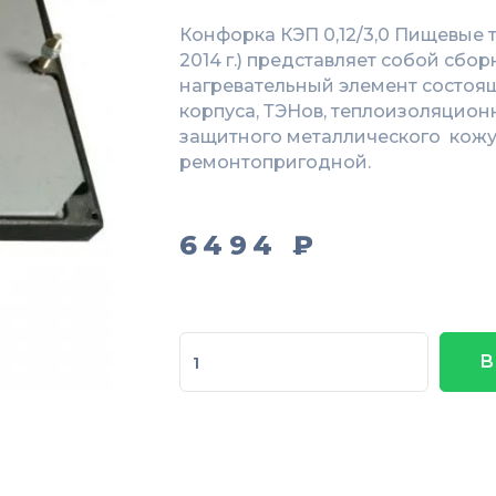
Конфорка КЭП 0,12/3,0 Пищевые т
2014 г.) представляет собой сб
нагревательный элемент состоящ
корпуса, ТЭНов, теплоизоляцион
защитного металлического кожу
ремонтопригодной.
6494
₽
Количество
В
товара
Конфорка
КЭП-0,12/3,0
Пищевые
технологии