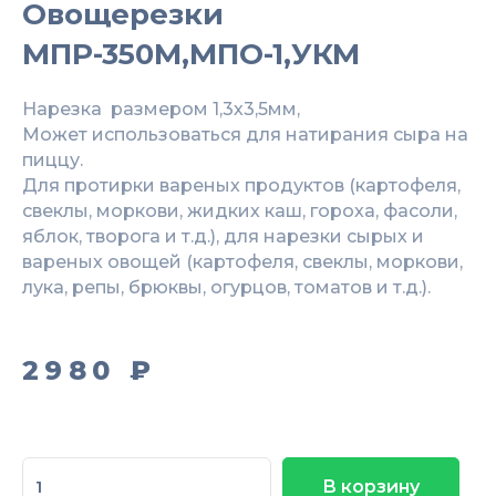
Овощерезки
МПР-350М,МПО-1,УКМ
Нарезка размером 1,3х3,5мм,
Может использоваться для натирания сыра на
пиццу.
Для протирки вареных продуктов (картофеля,
свеклы, моркови, жидких каш, гороха, фасоли,
яблок, творога и т.д.), для нарезки сырых и
вареных овощей (картофеля, свеклы, моркови,
лука, репы, брюквы, огурцов, томатов и т.д.).
2980
₽
Количество
В корзину
товара