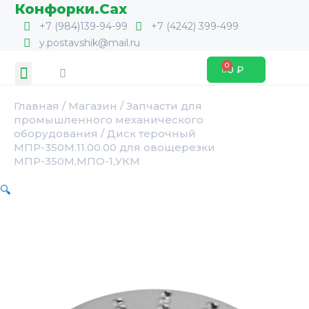
Перейти
Конфорки.Сах
к
+7 (984)139-94-99
+7 (4242) 399-499
содержимому
y.postavshik@mail.ru
Search
Menu
0
₽
Cart
Главная
/
Магазин
/
Запчасти для
промышленного механического
оборудования
/ Диск терочный
МПР-350М.11.00.00 для овощерезки
МПР-350М,МПО-1,УКМ
🔍