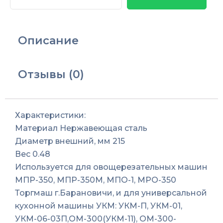
Диск
терочный
МПР-350М.11.00.00
Описание
для
овощерезки
МПР-350М,МПО-1,УКМ
Отзывы (0)
Характеристики:
Материал
Нержавеющая сталь
Диаметр внешний, мм
215
Вес
0.48
Используется для овощерезательных машин
МПР-350, МПР-350М, МПО-1, МРО-350
Торгмаш г.Барановичи, и для универсальной
кухонной машины УКМ: УКМ-П, УКМ-01,
УКМ-06-03П,ОМ-300(УКМ-11), ОМ-300-