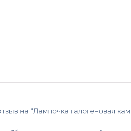
230V
Жаростойкая
 отзыв на “Лампочка галогеновая к