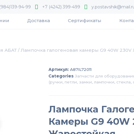
(984)139-94-99
+7 (4242) 399-499
y.postavshik@mail.r
ании
Доставка
Сертификаты
Конта
я АБАТ
/ Лампочка галогеновая камеры G9 40W 230V
Артикул:
A87IL72011
Categories
Запчасти для оборудовани
(ручки, петли, замки, лампочки, стекла, с
Лампочка Галог
Камеры G9 40W 
Жаростойкая