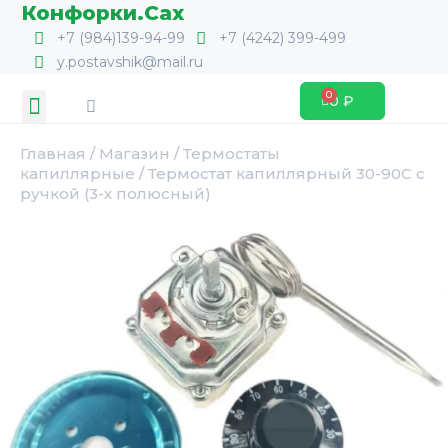
Перейти
Конфорки.Сах
к
+7 (984)139-94-99
+7 (4242) 399-499
содержимому
y.postavshik@mail.ru
Search
Menu
0
₽
Cart
Главная
/
Магазин
/
Термостаты
капиллярные
/ Термостат капиллярный 30-90С с
ручкой (3-х полюсный)