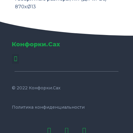
870хØ13
Конфорки.Сах
Menu
© 2022 Конфорки.Сах
Политика конфиденциальности
W
P
E