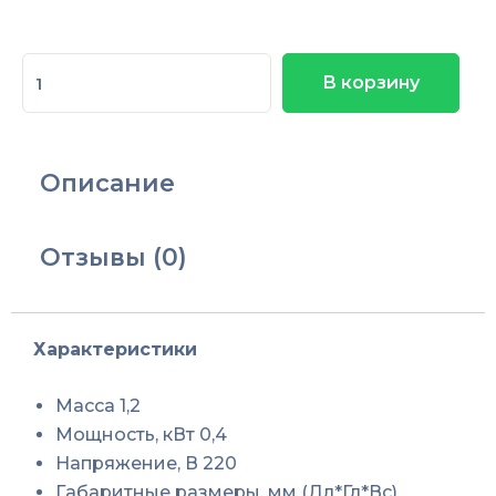
Количество
В корзину
товара
ТЭН
170-
С-13/0,4
Описание
S220
(со
штуцером)
Отзывы (0)
для
ШПЭСМ-3
Торгмаш
Характеристики
Люберцы
Масса 1,2
Мощность, кВт 0,4
Напряжение, В 220
Габаритные размеры, мм (Дл*Гл*Вс)