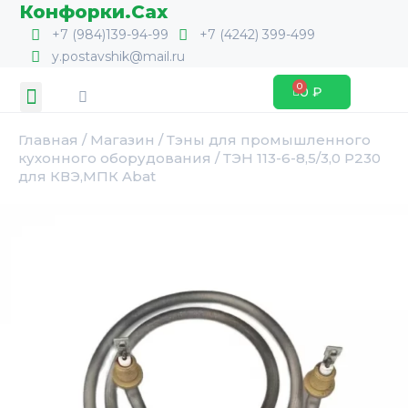
Перейти
Конфорки.Сах
к
+7 (984)139-94-99
+7 (4242) 399-499
содержимому
y.postavshik@mail.ru
Search
Menu
0
₽
Cart
Главная
/
Магазин
/
Тэны для промышленного
кухонного оборудования
/ ТЭН 113-6-8,5/3,0 Р230
для КВЭ,МПК Abat