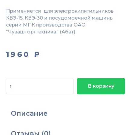
Применяется для электрокипятильников
КВЭ-15, КВЭ-30 и посудомоечной машины
серии МПК производства ОАО
“Чувашторгтехника” (Абат).
1960
₽
Количество
В корзину
товара
ТЭН
113-
6-
Описание
8,5/3,0
Р230
для
Отзывы (0)