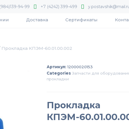
(984)139-94-99
+7 (4242) 399-499
y.postavshik@mail.r
ании
Доставка
Сертификаты
Конта
/ Прокладка КПЭМ-60.01.00.002
Артикул:
12000020153
Categories
Запчасти для оборудовани
прокладки
Прокладка
КПЭМ-60.01.00.0