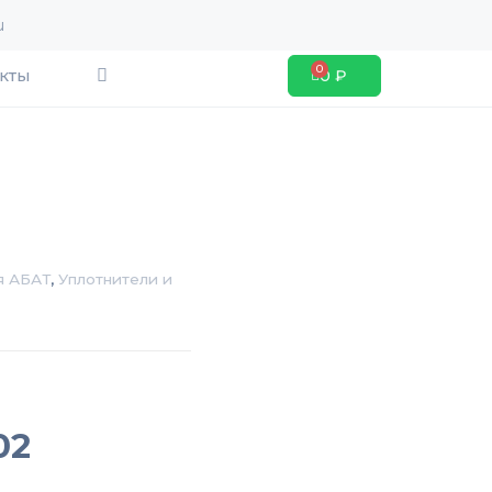
u
Search
кты
0
₽
Cart
я АБАТ
,
Уплотнители и
02