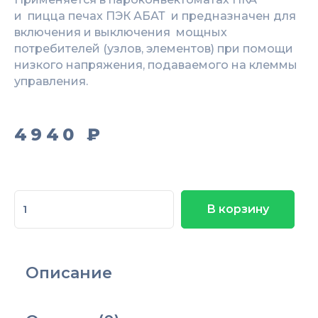
и пицца печах ПЭК АБАТ и предназначен для
включения и выключения мощных
потребителей (узлов, элементов) при помощи
низкого напряжения, подаваемого на клеммы
управления.
4940
₽
Количество
В корзину
товара
Реле
твердотельное
для
Описание
пароконвектомата
SYDH2548ZD3-
2Н