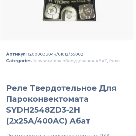
Артикул:
12000033044/61012/35002
Categories
Запчасти для оборудования АБАТ
,
Реле
Реле Твердотельное Для
Пароконвектомата
SYDH2548ZD3-2Н
(2х25A/400AC) Абат
Применяется в пароконвектоматах ПКА