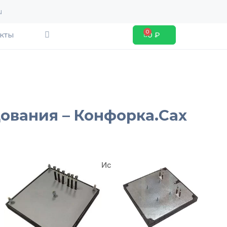
u
Search
кты
0
₽
Cart
ования – Конфорка.Сах