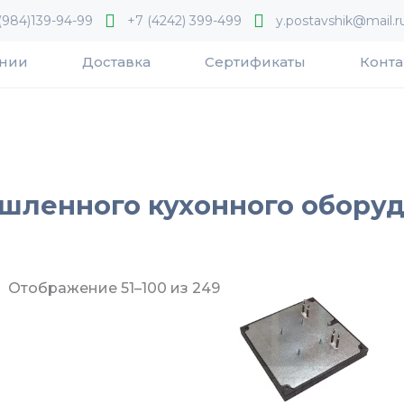
(984)139-94-99
+7 (4242) 399-499
y.postavshik@mail.r
ании
Доставка
Сертификаты
Конта
шленного кухонного оборуд
Отображение 51–100 из 249
ов
ов