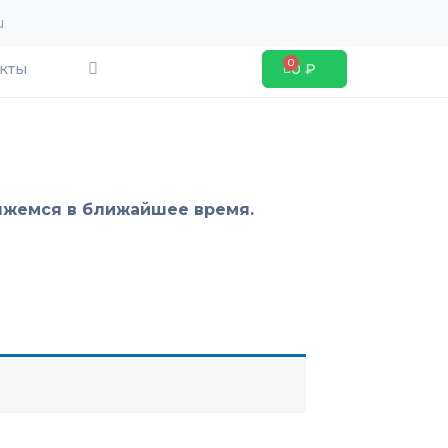
u
Search
кты
0
₽
Cart
вяжемся в ближайшее время.