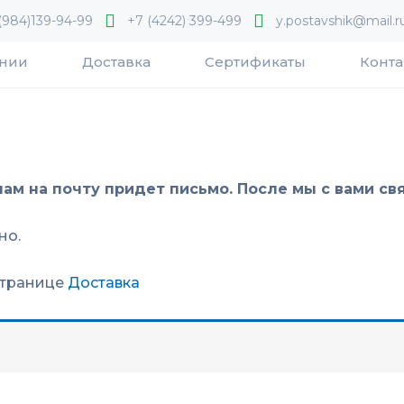
(984)139-94-99
+7 (4242) 399-499
y.postavshik@mail.r
ании
Доставка
Сертификаты
Конта
нам на почту придет письмо. После мы с вами с
но.
странице
Доставка